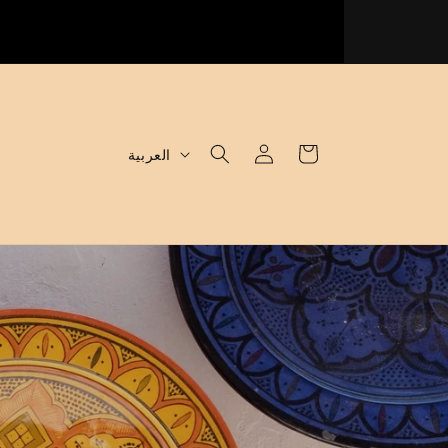
ل
سلة
اتصال
العربية
غ
ة