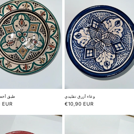
وعاء أزرق تقليدي
طبق أخضر
0 EUR
Prix
€10,90 EUR
el
habituel