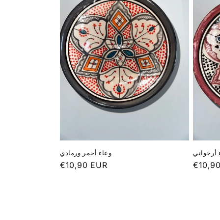
 أرجواني
وعاء أحمر ورمادي
Prix
€10,90 EUR
Prix
€10,9
habituel
habitu