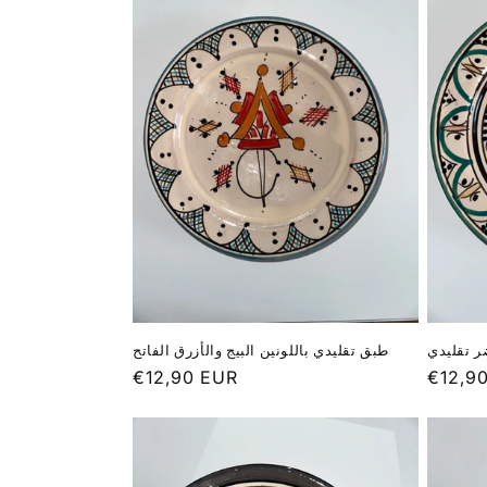
 تقليدي
طبق تقليدي باللونين البيج والأزرق الفاتح
Prix
€12,90 EUR
Prix
€12,9
habituel
habitu