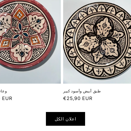
طبق أبيض وأسود كبير
وعاء
0 EUR
Prix
€25,90 EUR
el
habituel
اعلان الكل